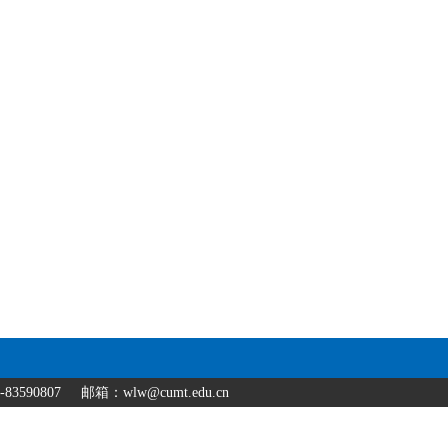
07 邮箱：wlw@cumt.edu.cn