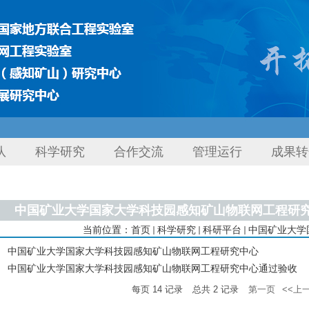
队
科学研究
合作交流
管理运行
成果转
中国矿业大学国家大学科技园感知矿山物联网工程研
当前位置：
首页
科学研究
科研平台
中国矿业大学
中国矿业大学国家大学科技园感知矿山物联网工程研究中心
中国矿业大学国家大学科技园感知矿山物联网工程研究中心通过验收
每页
14
记录
总共
2
记录
第一页
<<上